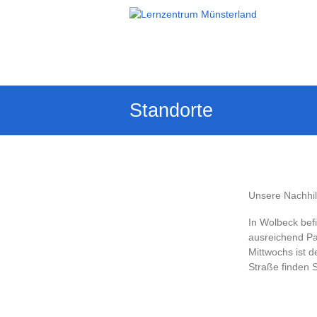
Zum
Inhalt
Lernzentrum
springen
Münsterland
Professionelle
Nachhilfe
in
Standorte
Wolbeck
und
Sendenhorst
Unsere Nachhil
In Wolbeck bef
ausreichend Pa
Mittwochs ist 
Straße finden S