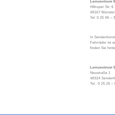
Lernzentrum 
Hiltruper Str. 6
48167 Münster
Tel: 0 25 06 – 
In Sendenhorst
Fahrräder ist a
finden Sie hint
Lernzentrum 
Neustraße 1
48324 Sendenh
Tel.: 0 25 26 –