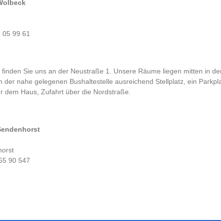
Wolbeck
3 05 99 61
 finden Sie uns an der Neustraße 1. Unsere Räume liegen mitten in der
n der nahe gelegenen Bushaltestelle ausreichend Stellplatz, ein Parkpl
er dem Haus, Zufahrt über die Nordstraße.
Sendenhorst
orst
 55 90 547